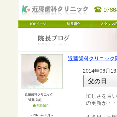
近藤歯科クリニック
2014年06月1
父の日
近藤歯科クリニック
忙しさを言
近藤 久紀
の更新が・
院長紹介
«
2026
年
08
月 »