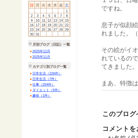
１５日、日
日
月
火
水
木
金
土
ですね。
1
2
3
4
5
6
7
8
9
10
11
12
13
14
15
息子が似顔
16
17
18
19
20
21
22
23
24
25
26
27
28
29
れました。
30
31
月別ブログ（日記）一覧
その絵がイ
2025
年
12
月
2025
年
11
月
れているの
てきました
カテゴリ別ブログ一覧
日常生活（226件）
日常生活（7件）
まあ、特徴
仕事（254件）
ダイエット（5件）
趣味（1件）
このブログ
コメントを