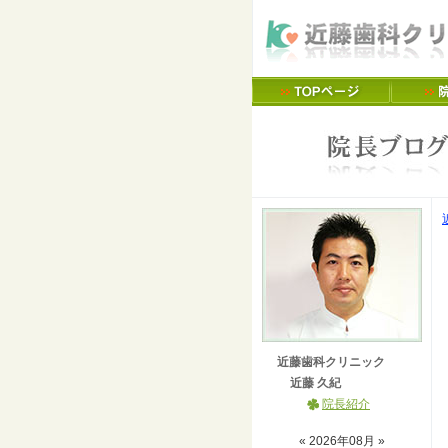
近藤歯科クリニック
近藤 久紀
院長紹介
«
2026
年
08
月 »