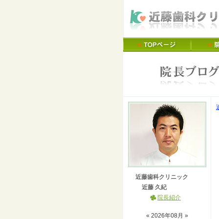
近藤歯科クリニック
近藤 久紀
院長紹介
«
2026
年
08
月 »