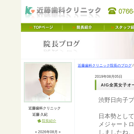
近藤歯科クリニック院長のブログ
2019年08月05日
AIG全英女子オ
渋野日向子
近藤歯科クリニック
近藤 久紀
日本勢として
院長紹介
メジャート
しましたね
«
2026
年
08
月 »