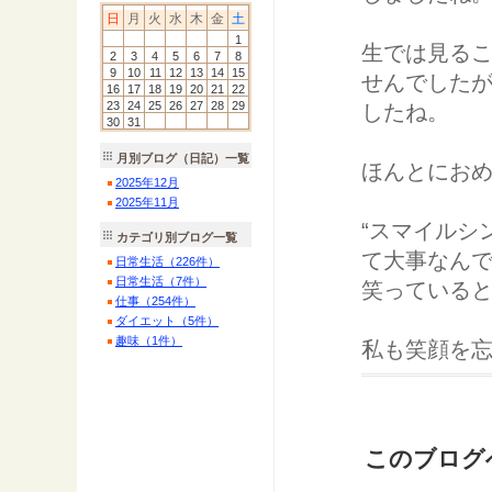
日
月
火
水
木
金
土
1
生では見る
2
3
4
5
6
7
8
9
10
11
12
13
14
15
せんでした
16
17
18
19
20
21
22
23
24
25
26
27
28
29
したね。
30
31
月別ブログ（日記）一覧
ほんとにお
2025
年
12
月
2025
年
11
月
“スマイルシ
カテゴリ別ブログ一覧
て大事なん
日常生活（226件）
日常生活（7件）
笑っている
仕事（254件）
ダイエット（5件）
趣味（1件）
私も笑顔を
このブログ