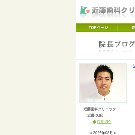
近藤歯科クリニック
近藤 久紀
院長紹介
«
2026
年
08
月 »