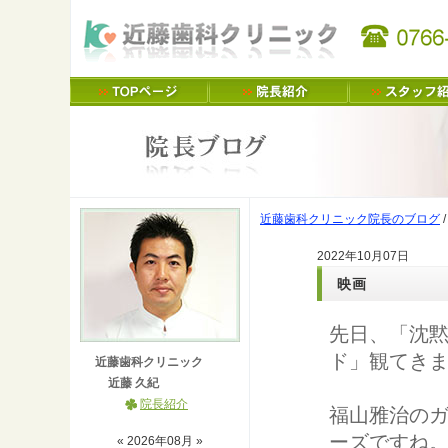
近藤歯科クリニック院長のブログ
2022年10月07日
映画
先日、「沈
ド」観てき
近藤歯科クリニック
近藤 久紀
院長紹介
福山雅治の
ーズですね
«
2026
年
08
月 »