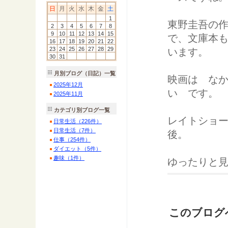
日
月
火
水
木
金
土
1
東野圭吾の
2
3
4
5
6
7
8
9
10
11
12
13
14
15
で、文庫本
16
17
18
19
20
21
22
23
24
25
26
27
28
29
います。
30
31
月別ブログ（日記）一覧
映画は な
2025
年
12
月
い です。
2025
年
11
月
カテゴリ別ブログ一覧
レイトショ
日常生活（226件）
日常生活（7件）
後。
仕事（254件）
ダイエット（5件）
趣味（1件）
ゆったりと
このブログ