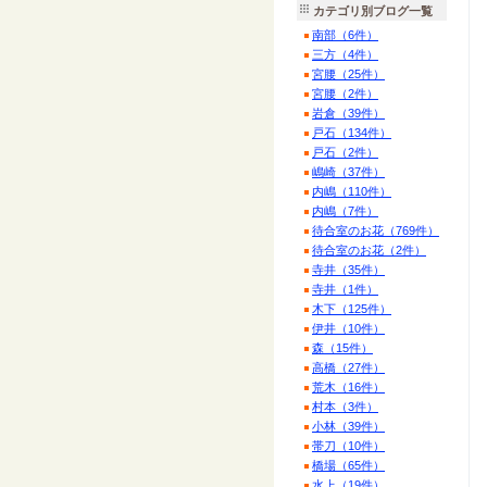
カテゴリ別ブログ一覧
南部（6件）
三方（4件）
宮腰（25件）
宮腰（2件）
岩倉（39件）
戸石（134件）
戸石（2件）
嶋崎（37件）
内嶋（110件）
内嶋（7件）
待合室のお花（769件）
待合室のお花（2件）
寺井（35件）
寺井（1件）
木下（125件）
伊井（10件）
森（15件）
高橋（27件）
荒木（16件）
村本（3件）
小林（39件）
帯刀（10件）
橋場（65件）
水上（19件）