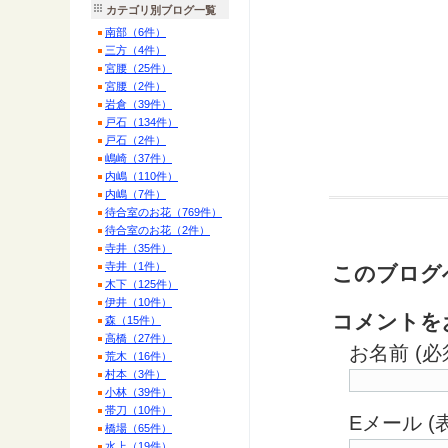
カテゴリ別ブログ一覧
南部（6件）
三方（4件）
宮腰（25件）
宮腰（2件）
岩倉（39件）
戸石（134件）
戸石（2件）
嶋崎（37件）
内嶋（110件）
内嶋（7件）
待合室のお花（769件）
待合室のお花（2件）
寺井（35件）
寺井（1件）
このブログ
木下（125件）
伊井（10件）
コメントを
森（15件）
高橋（27件）
お名前 (必
荒木（16件）
村本（3件）
小林（39件）
帯刀（10件）
Eメール 
橋場（65件）
水上（19件）