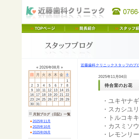
近藤歯科クリニックスタッフのブ
«
2026
年
08
月 »
日
月
火
水
木
金
土
2025年11月04日
1
待合室のお花 1
2
3
4
5
6
7
8
9
10
11
12
13
14
15
16
17
18
19
20
21
22
23
24
25
26
27
28
29
・ユキヤナ
30
31
・スカシユ
月別ブログ（日記）一覧
・トルコキ
2025
年
11
月
・カスミソ
2025
年
10
月
2025
年
09
月
・レモンリ