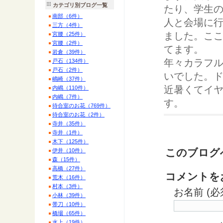
カテゴリ別ブログ一覧
たり、学生
南部（6件）
人と会場に
三方（4件）
ました。ここ
宮腰（25件）
宮腰（2件）
てます。
岩倉（39件）
年々カラフ
戸石（134件）
戸石（2件）
いでした。
嶋崎（37件）
近暑くてイ
内嶋（110件）
内嶋（7件）
す。
待合室のお花（769件）
待合室のお花（2件）
寺井（35件）
寺井（1件）
木下（125件）
このブログ
伊井（10件）
森（15件）
高橋（27件）
コメントを
荒木（16件）
村本（3件）
お名前 (必
小林（39件）
帯刀（10件）
橋場（65件）
水上（19件）