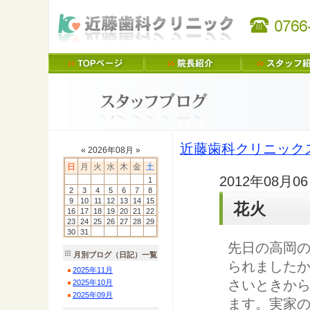
近藤歯科クリニック
«
2026
年
08
月 »
日
月
火
水
木
金
土
2012年08月0
1
2
3
4
5
6
7
8
9
10
11
12
13
14
15
花火
16
17
18
19
20
21
22
23
24
25
26
27
28
29
30
31
先日の高岡の
月別ブログ（日記）一覧
られましたか
2025
年
11
月
さいときか
2025
年
10
月
2025
年
09
月
ます。実家の