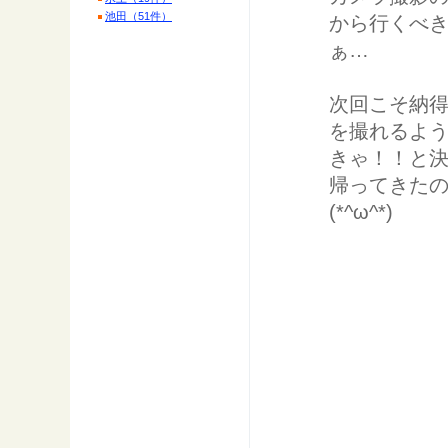
池田（51件）
から行くべ
ぁ…
次回こそ納
を撮れるよ
きゃ！！と
帰ってきた
(*^ω^*)