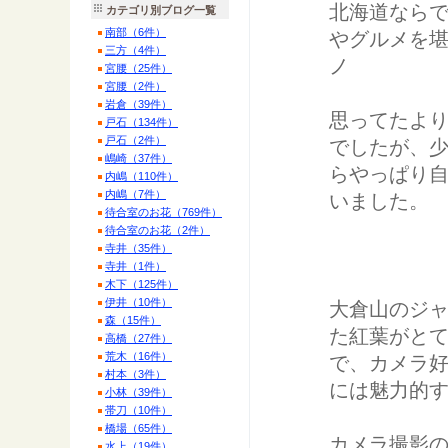
北海道なら
カテゴリ別ブログ一覧
南部（6件）
やグルメを堪能(
三方（4件）
ノ
宮腰（25件）
宮腰（2件）
岩倉（39件）
思ってたよ
戸石（134件）
戸石（2件）
でしたが、
嶋崎（37件）
らやっぱり
内嶋（110件）
内嶋（7件）
いました。
待合室のお花（769件）
待合室のお花（2件）
寺井（35件）
寺井（1件）
木下（125件）
伊井（10件）
大倉山のジ
森（15件）
た紅葉がと
高橋（27件）
荒木（16件）
で、カメラ
村本（3件）
には魅力的
小林（39件）
帯刀（10件）
橋場（65件）
カメラ撮影
水上（19件）